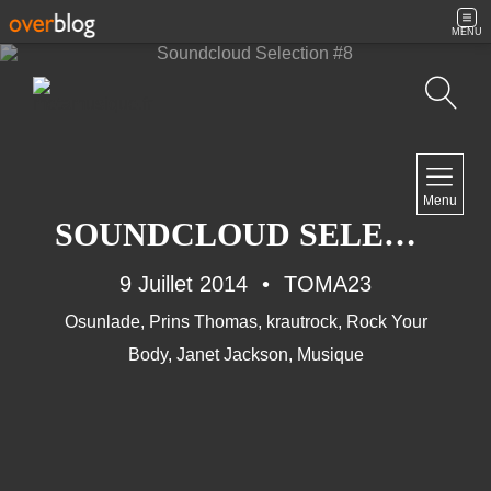
MENU
Recherche
NAVIGATION
Menu
Accueil
SOUNDCLOUD SELECTION #8
Contact
9 Juillet 2014
TOMA23
Osunlade
,
Prins Thomas
,
krautrock
,
Rock Your
NEWSLETTER
Body
,
Janet Jackson
,
Musique