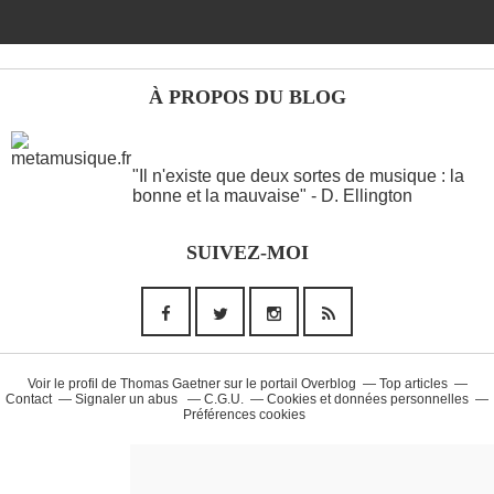
À PROPOS DU BLOG
ANOTHER WORDS
"Il n'existe que deux sortes de musique : la
bonne et la mauvaise" - D. Ellington
Musique (26)
SUIVEZ-MOI
90'S (14)
French Touch (14)
Rap Francais (10)
Daft Punk (8)
Voir le profil de
Thomas Gaetner
sur le portail Overblog
Top articles
Contact
Signaler un abus
C.G.U.
Cookies et données personnelles
Préférences cookies