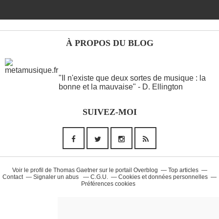
À PROPOS DU BLOG
ANOTHER WORDS
"Il n'existe que deux sortes de musique : la
bonne et la mauvaise" - D. Ellington
Musique (26)
SUIVEZ-MOI
90'S (14)
French Touch (14)
Rap Francais (10)
Daft Punk (8)
Voir le profil de
Thomas Gaetner
sur le portail Overblog
Top articles
Contact
Signaler un abus
C.G.U.
Cookies et données personnelles
Préférences cookies