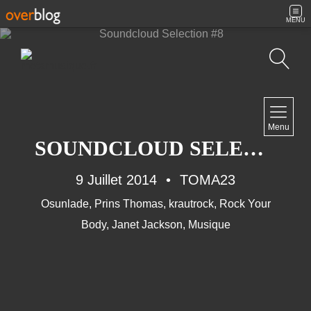
MENU
Recherche
NAVIGATION
Menu
Accueil
SOUNDCLOUD SELECTION #8
Contact
9 Juillet 2014
TOMA23
Osunlade
,
Prins Thomas
,
krautrock
,
Rock Your
NEWSLETTER
Body
,
Janet Jackson
,
Musique