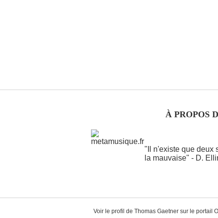
À PROPOS 
"Il n'existe que deux
la mauvaise" - D. Ell
Voir le profil de
Thomas Gaetner
sur le portail 