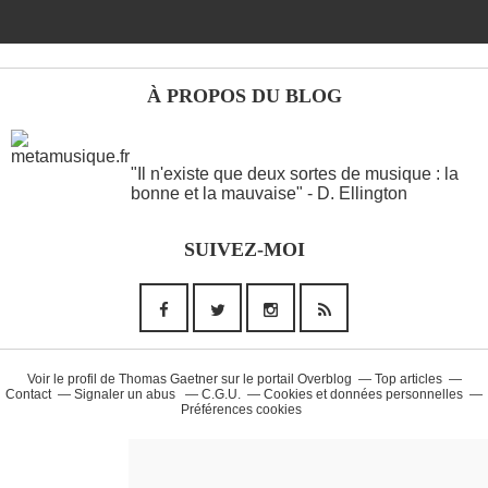
À PROPOS DU BLOG
ANOTHER WORDS
"Il n'existe que deux sortes de musique : la
bonne et la mauvaise" - D. Ellington
Musique (26)
SUIVEZ-MOI
90'S (14)
French Touch (14)
Rap Francais (10)
Daft Punk (8)
Voir le profil de
Thomas Gaetner
sur le portail Overblog
Top articles
Contact
Signaler un abus
C.G.U.
Cookies et données personnelles
Préférences cookies