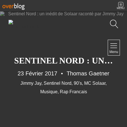
MENU
Recherche
NAVIGATION
Menu
Accueil
SENTINEL NORD : UN INÉDIT DE SOLAAR RACONTÉ PAR JIMMY JAY
Contact
23 Février 2017
Thomas Gaetner
Jimmy Jay
,
Sentinel Nord
,
90's
,
MC Solaar
,
NEWSLETTER
Musique
,
Rap Francais