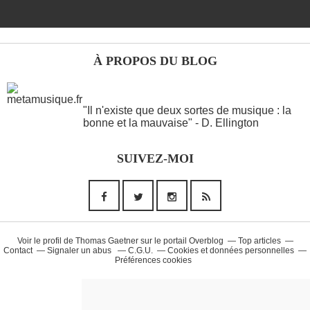
À PROPOS DU BLOG
ANOTHER WORDS
"Il n'existe que deux sortes de musique : la
bonne et la mauvaise" - D. Ellington
Musique (26)
SUIVEZ-MOI
90'S (14)
French Touch (14)
Rap Francais (10)
Daft Punk (8)
Voir le profil de
Thomas Gaetner
sur le portail Overblog
Top articles
Contact
Signaler un abus
C.G.U.
Cookies et données personnelles
Préférences cookies