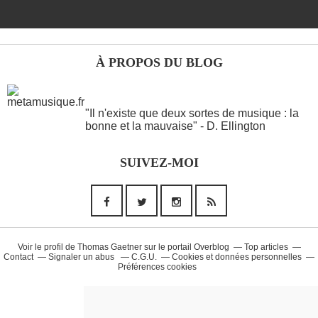
À PROPOS DU BLOG
ANOTHER WORDS
"Il n'existe que deux sortes de musique : la
bonne et la mauvaise" - D. Ellington
Musique (26)
SUIVEZ-MOI
90'S (14)
French Touch (14)
Rap Francais (10)
Daft Punk (8)
Voir le profil de
Thomas Gaetner
sur le portail Overblog
Top articles
Contact
Signaler un abus
C.G.U.
Cookies et données personnelles
Préférences cookies