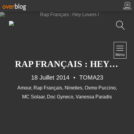
MENU
Recherche
NAVIGATION
Menu
Accueil
RAP FRANÇAIS : HEY LOVERS !
Contact
18 Juillet 2014
TOMA23
Amour
,
Rap Français
,
Nineties
,
Oxmo Puccino
,
NEWSLETTER
MC Solaar
,
Doc Gyneco
,
Vanessa Paradis