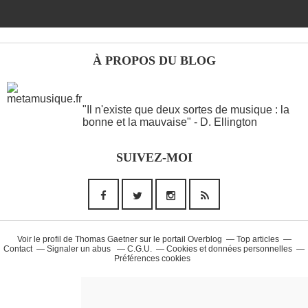
À PROPOS DU BLOG
ANOTHER WORDS
"Il n'existe que deux sortes de musique : la
bonne et la mauvaise" - D. Ellington
Musique (26)
SUIVEZ-MOI
90'S (14)
French Touch (14)
Rap Francais (10)
Daft Punk (8)
Voir le profil de
Thomas Gaetner
sur le portail Overblog
Top articles
Contact
Signaler un abus
C.G.U.
Cookies et données personnelles
Préférences cookies