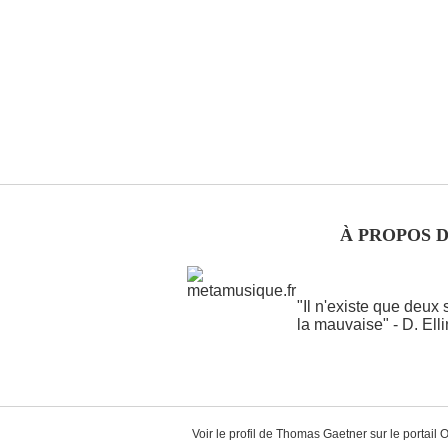
À PROPOS 
"Il n'existe que deux
la mauvaise" - D. Ell
Voir le profil de
Thomas Gaetner
sur le portail 