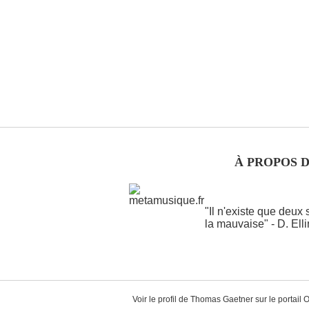
À PROPOS 
"Il n'existe que deux
la mauvaise" - D. Ell
Voir le profil de
Thomas Gaetner
sur le portail 