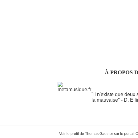
À PROPOS 
"Il n'existe que deux
la mauvaise" - D. Ell
Voir le profil de
Thomas Gaetner
sur le portail 