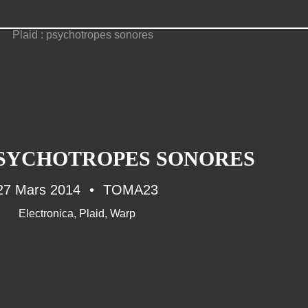
ANOTHER WORDS
Musique (26)
 PSYCHOTROPES SONORES
90'S (14)
French Touch (14)
27 Mars 2014
TOMA23
Rap Francais (10)
Electronica
,
Plaid
,
Warp
Daft Punk (8)