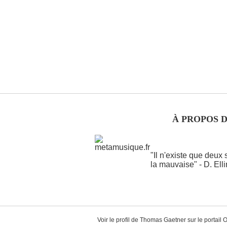
À PROPOS 
"Il n'existe que deux
la mauvaise" - D. Ell
Voir le profil de
Thomas Gaetner
sur le portail 