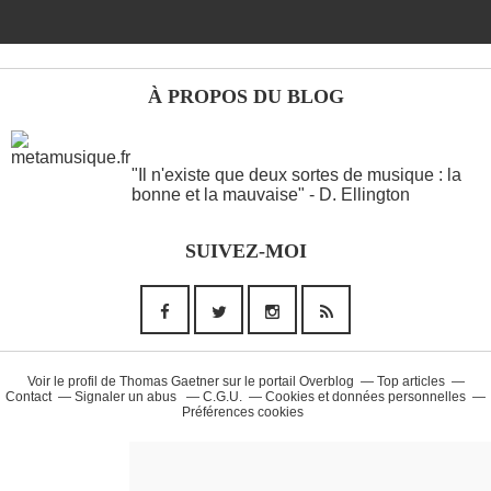
À PROPOS DU BLOG
ANOTHER WORDS
"Il n'existe que deux sortes de musique : la
bonne et la mauvaise" - D. Ellington
Musique (26)
SUIVEZ-MOI
90'S (14)
French Touch (14)
Rap Francais (10)
Daft Punk (8)
Voir le profil de
Thomas Gaetner
sur le portail Overblog
Top articles
Contact
Signaler un abus
C.G.U.
Cookies et données personnelles
Préférences cookies