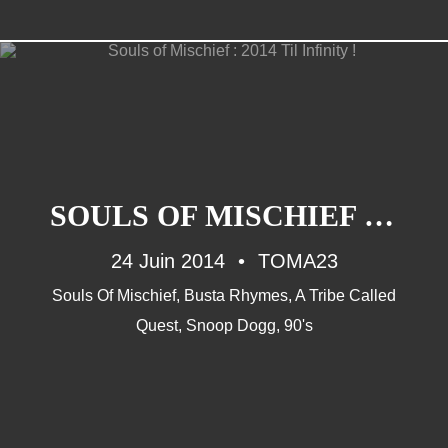
ANOTHER WORDS
Musique (26)
SOULS OF MISCHIEF : 2014 TIL INFINITY !
90'S (14)
24 Juin 2014
French Touch (14)
TOMA23
Rap Francais (10)
Souls Of Mischief
,
Busta Rhymes
,
A Tribe Called
Daft Punk (8)
Quest
,
Snoop Dogg
,
90's