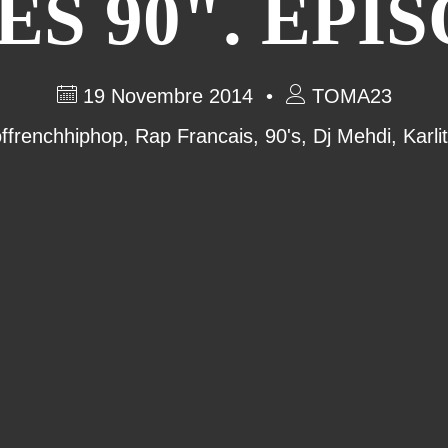
S 90". EPIS
19 Novembre 2014
TOMA23
ffrenchhiphop
,
Rap Francais
,
90's
,
Dj Mehdi
,
Karli