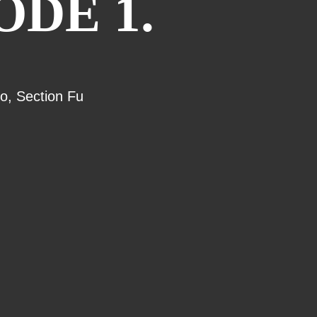
ODE 1.
to
,
Section Fu